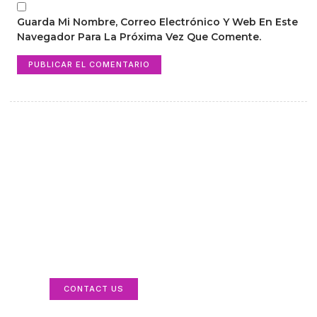
Guarda Mi Nombre, Correo Electrónico Y Web En Este
Navegador Para La Próxima Vez Que Comente.
Reach professionals
shaping aviation and
maritime ecosystems
Your Ads Here (365 x 270 area)
CONTACT US